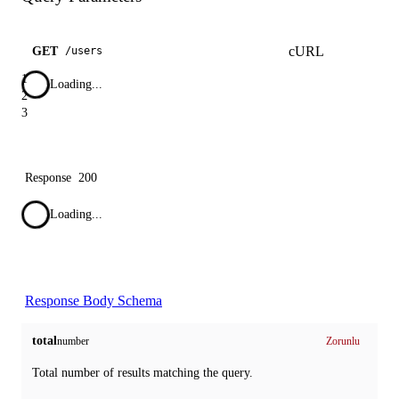
cURL
GET
/
users
1
Loading...
2
3
Response
200
Loading...
Response Body Schema
total
number
Zorunlu
Total number of results matching the query.