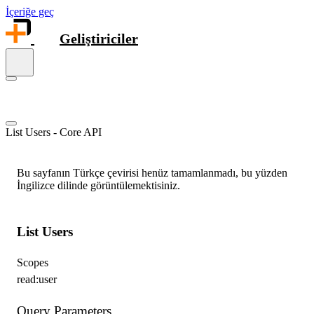
İçeriğe geç
Geliştiriciler
List Users - Core API
Bu sayfanın Türkçe çevirisi henüz tamamlanmadı, bu yüzden
İngilizce dilinde görüntülemektisiniz.
List Users
Scopes
read:user
Query Parameters