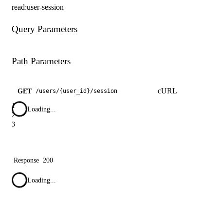
read:user-session
Query Parameters
Path Parameters
cURL
GET
/
users
/
{user_id}
/
session
1
Loading...
2
3
Response
200
Loading...