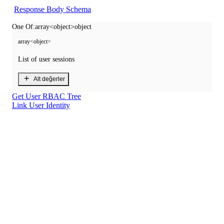
Response Body Schema
One Of:
array<object>
object
array<object>
List of user sessions
+
Alt değerler
Get User RBAC Tree
Link User Identity