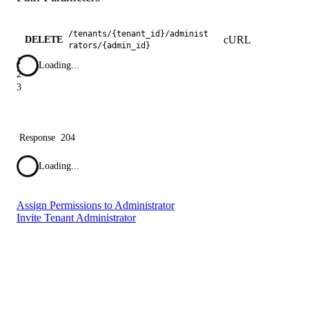
/
tenants
/
{tenant_id}
/
administ
cURL
DELETE
rators
/
{admin_id}
1
Loading...
2
3
Response
204
Loading...
Assign Permissions to Administrator
Invite Tenant Administrator