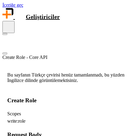
İçeriğe geç
Geliştiriciler
Create Role - Core API
Bu sayfanın Türkçe çevirisi henüz tamamlanmadı, bu yüzden
İngilizce dilinde görüntülemektisiniz.
Create Role
Scopes
write:role
Request Body