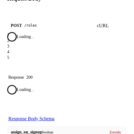
cURL
POST
/
roles
1
Loading...
2
3
4
5
Response
200
Loading...
Response Body Schema
assign_on_signup
boolean
Zorunlu