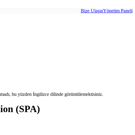
Bize Ulaşın
Yönetim Paneli
adı, bu yüzden İngilizce dilinde görüntülemektisiniz.
tion (SPA)