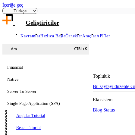
İçeriğe geç
Geliştiriciler
Kavramlar
Hızlıca Başla
Örnekler
Araçlar
API'ler
Ara
CTRL
+
K
Financial
Topluluk
Native
Bu sayfayı düzenle
G
Server To Server
Ekosistem
Single Page Application (SPA)
Blog
Status
Angular Tutorial
React Tutorial