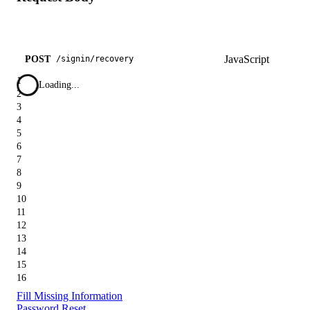
JavaScript
POST
/
signin
/
recovery
1
Loading...
2
3
4
5
6
7
8
9
10
11
12
13
14
15
16
Fill Missing Information
Password Reset